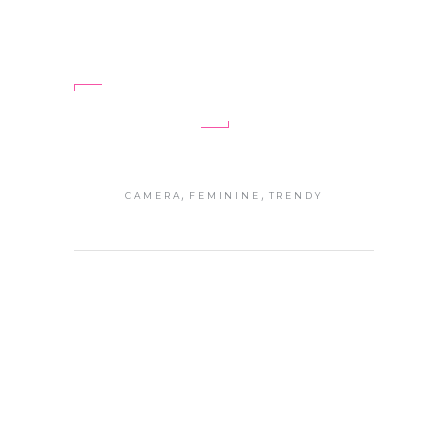
tortor vitae aliquet. Suspendisse id
urna et nisi aliquet
WEITERLESEN
,
,
CAMERA
FEMININE
TRENDY