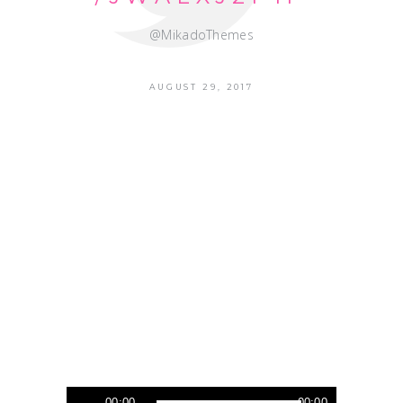
@MikadoThemes
AUGUST 29, 2017
Audio-
00:00
00:00