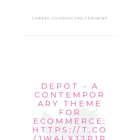
,
,
CAMERA
CHIAROSCURO
FEMININE
DEPOT - A
CONTEMPOR
ARY THEME
FOR
ECOMMERCE:
HTTPS://T.CO
/JWALXJ2P1P