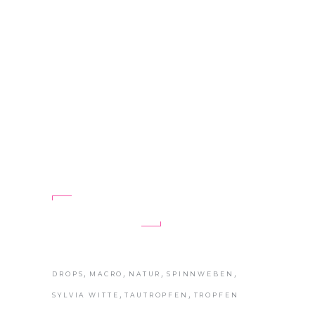
TROPFENWELTEN
„Die größte Offenbarung ist die
Stille.“ Laotse endhere
WEITERLESEN
,
,
,
,
DROPS
MACRO
NATUR
SPINNWEBEN
,
,
SYLVIA WITTE
TAUTROPFEN
TROPFEN